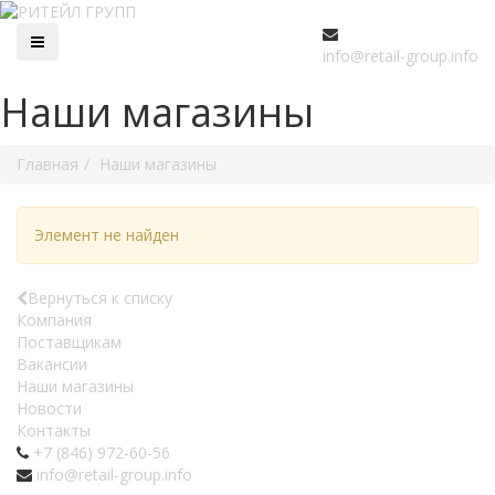
info@retail-group.info
Наши магазины
Главная
Наши магазины
Элемент не найден
Вернуться к списку
Компания
Поставщикам
Вакансии
Наши магазины
Новости
Контакты
+7 (846) 972-60-56
info@retail-group.info