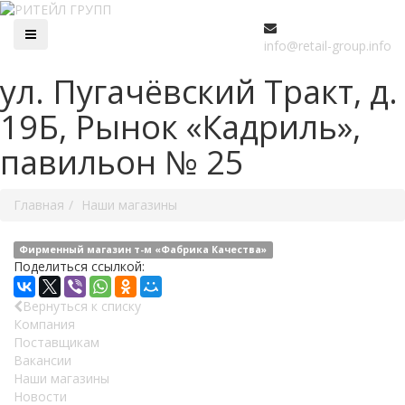
info@retail-group.info
ул. Пугачёвский Тракт, д.
19Б, Рынок «Кадриль»,
павильон № 25
Главная
Наши магазины
Фирменный магазин т-м «Фабрика Качества»
Поделиться ссылкой:
Вернуться к списку
Компания
Поставщикам
Вакансии
Наши магазины
Новости